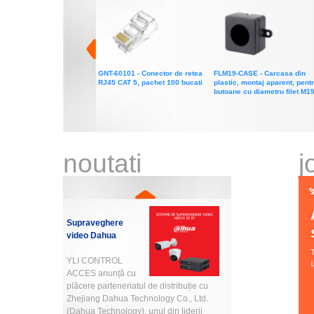
GNT-60101
- Conector de retea
FLM19-CASE
- Carcasa din
RJ45 CAT 5, pachet 100 bucati
plastic, montaj aparent, pent
butoane cu diametru filet M1
noutati
j
Supraveghere
video Dahua
YLI CONTROL
ACCES anunță cu
plăcere parteneriatul de distribuție cu
Zhejiang Dahua Technology Co., Ltd.
(Dahua Technology), unul din liderii